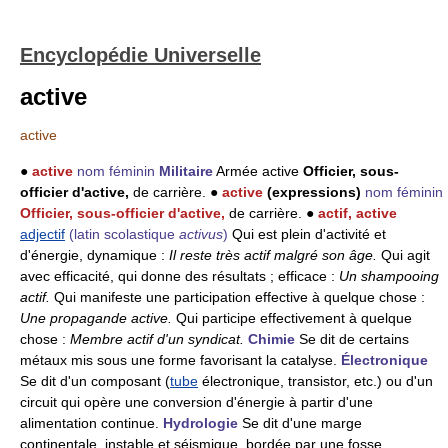
Encyclopédie Universelle
active
active
●
active
nom féminin
Militaire
Armée active
Officier, sous-
officier d'active,
de carrière. ●
active
(expressions)
nom féminin
Officier, sous-officier d'active,
de carrière. ●
actif, active
adjectif
(latin scolastique
activus
)
Qui est plein d'activité et
d'énergie, dynamique :
Il reste très actif malgré son âge.
Qui agit
avec efficacité, qui donne des résultats ; efficace :
Un shampooing
actif.
Qui manifeste une participation effective à quelque chose :
Une propagande active.
Qui participe effectivement à quelque
chose :
Membre actif d'un syndicat.
Chimie
Se dit de certains
métaux mis sous une forme favorisant la catalyse.
Électronique
Se dit d'un composant (
tube
électronique, transistor, etc.) ou d'un
circuit qui opère une conversion d'énergie à partir d'une
alimentation continue.
Hydrologie
Se dit d'une marge
continentale, instable et séismique, bordée par une fosse