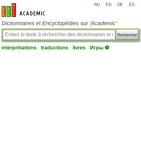
RU
EN
DE
ES
fr-academic.com
Dictionnaires et Encyclopédies sur 'Academic'
Recherche!
interprétations
traductions
livres
Игры ⚽