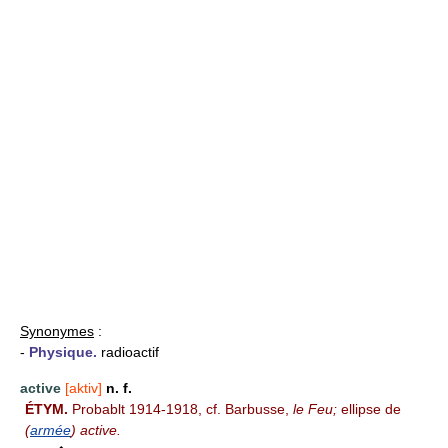
Synonymes
:
-
Physique.
radioactif
active
[aktiv]
n. f.
ÉTYM.
Probablt 1914-1918, cf. Barbusse,
le Feu;
ellipse de
(
armée
) active.