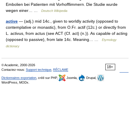
Embolien bei Patienten mit Vorhofflimmern. Die Studie wurde
wegen einer… …
Deutsch Wikipedia
active
— (adj.) mid 14c., given to worldly activity (opposed to
contemplative or monastic), from O.Fr. actif (12c.) or directly from
L. activus, from actus (see ACT (Cf. act) (n.)). As capable of acting
(opposed to passive), from late 14c. Meaning… …
Etymology
dictionary
© Academic, 2000-2026
18+
Contactez-nous:
Support technique
,
RÉCLAME
Dictionnaires exportation
, créé sur PHP,
Joomla,
Drupal,
WordPress, MODx.