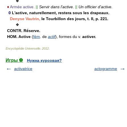
❖
♦
Armée active.
||
Servir dans l'active.
||
Un officier d'active.
0
L'active, naturellement, restera sous les drapeaux.
Denyse Vautrin,
le Tourbillon des jours, t. II, p. 221.
❖
CONTR.
Réserve.
HOM.
Active
(
fém
. de
actif
),
formes du v.
activer.
Encyclopédie Universelle
.
2012
.
Игры ⚽
Нужна курсовая?
activatrice
actogramme