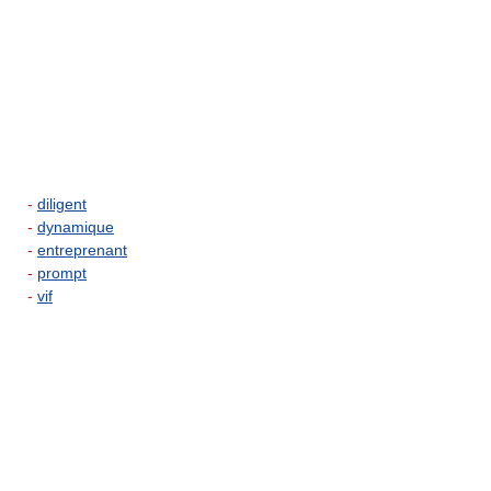
-
diligent
-
dynamique
-
entreprenant
-
prompt
-
vif