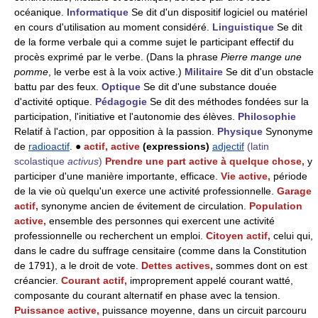
océanique.
Informatique
Se dit d'un dispositif logiciel ou matériel
en cours d'utilisation au moment considéré.
Linguistique
Se dit
de la forme verbale qui a comme sujet le participant effectif du
procès exprimé par le verbe. (Dans la phrase
Pierre mange une
pomme
, le verbe est à la voix active.)
Militaire
Se dit d'un obstacle
battu par des feux.
Optique
Se dit d'une substance douée
d'activité optique.
Pédagogie
Se dit des méthodes fondées sur la
participation, l'initiative et l'autonomie des élèves.
Philosophie
Relatif à l'action, par opposition à la passion.
Physique
Synonyme
de
radioactif
. ●
actif, active
(expressions)
adjectif
(latin
scolastique
activus
)
Prendre une part active à quelque chose,
y
participer d'une manière importante, efficace.
Vie active,
période
de la vie où quelqu'un exerce une activité professionnelle.
Garage
actif,
synonyme ancien de évitement de circulation.
Population
active,
ensemble des personnes qui exercent une activité
professionnelle ou recherchent un emploi.
Citoyen actif,
celui qui,
dans le cadre du suffrage censitaire (comme dans la Constitution
de 1791), a le droit de vote.
Dettes actives,
sommes dont on est
créancier.
Courant actif,
improprement appelé courant watté,
composante du courant alternatif en phase avec la tension.
Puissance active,
puissance moyenne, dans un circuit parcouru